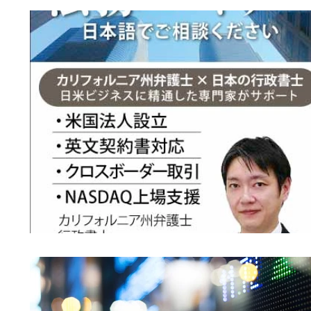
コンサルタント
プロフェッショナル
東京都感染拡大防止協力金
専門家確認
英語による法務サービス
米国法
法
個人情報保護法
プライバシーポリシー
事前確認
前払式支払手段
資金決済
グロース市場