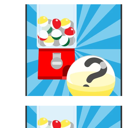
コンサルタント
プロフェッショナル
東京都感染拡大防止協力金
専門家確認
英語による法務サービス
米国法
法
個人情報保護法
プライバシーポリシー
事前確認
前払式支払手段
資金決済
グロース市場